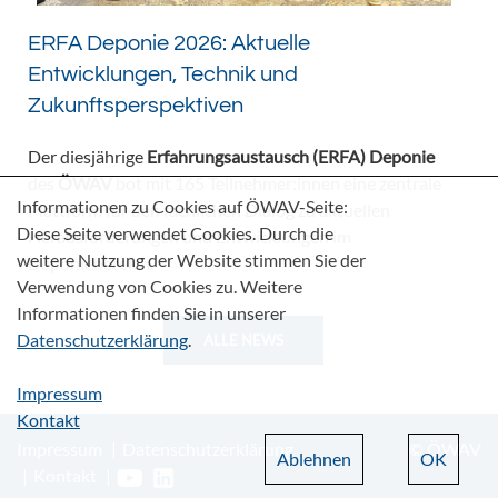
ERFA Deponie 2026: Aktuelle
Entwicklungen, Technik und
Zukunftsperspektiven
Der diesjährige
Erfahrungsaustausch (ERFA) Deponie
des
ÖWAV
bot mit 165 Teilnehmer:innen eine zentrale
Informationen zu Cookies auf ÖWAV-Seite:
Plattform für den fachlichen Dialog zu aktuellen
Diese Seite verwendet Cookies. Durch die
Herausforderungen und Entwicklungen im
weitere Nutzung der Website stimmen Sie der
Deponiebereich.
Verwendung von Cookies zu. Weitere
Informationen finden Sie in unserer
Datenschutzerklärung
.
ALLE NEWS
Impressum
Kontakt
Impressum
Datenschutzerklärung
© ÖWAV
Ablehnen
OK
Kontakt