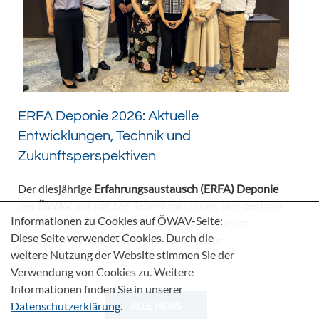
ERFA Deponie 2026: Aktuelle
Entwicklungen, Technik und
Zukunftsperspektiven
Der diesjährige
Erfahrungsaustausch (ERFA) Deponie
des
ÖWAV
bot mit 165 Teilnehmer:innen eine zentrale
Informationen zu Cookies auf ÖWAV-Seite:
Plattform für den fachlichen Dialog zu aktuellen
Diese Seite verwendet Cookies. Durch die
Herausforderungen und Entwicklungen im
weitere Nutzung der Website stimmen Sie der
Deponiebereich.
Verwendung von Cookies zu. Weitere
Informationen finden Sie in unserer
Datenschutzerklärung
.
ALLE NEWS