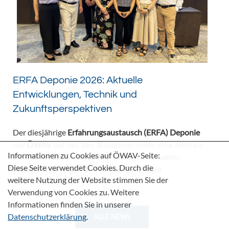
ERFA Deponie 2026: Aktuelle
Entwicklungen, Technik und
Zukunftsperspektiven
Der diesjährige
Erfahrungsaustausch (ERFA) Deponie
des
ÖWAV
bot mit 165 Teilnehmer:innen eine zentrale
Informationen zu Cookies auf ÖWAV-Seite:
Plattform für den fachlichen Dialog zu aktuellen
Diese Seite verwendet Cookies. Durch die
Herausforderungen und Entwicklungen im
weitere Nutzung der Website stimmen Sie der
Deponiebereich.
Verwendung von Cookies zu. Weitere
Informationen finden Sie in unserer
Datenschutzerklärung
.
ALLE NEWS