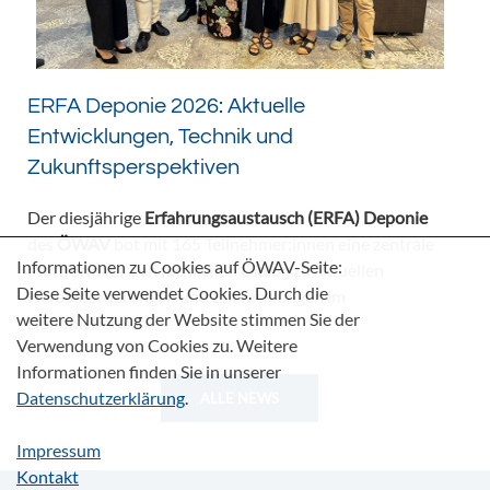
ERFA Deponie 2026: Aktuelle
Entwicklungen, Technik und
Zukunftsperspektiven
Der diesjährige
Erfahrungsaustausch (ERFA) Deponie
des
ÖWAV
bot mit 165 Teilnehmer:innen eine zentrale
Informationen zu Cookies auf ÖWAV-Seite:
Plattform für den fachlichen Dialog zu aktuellen
Diese Seite verwendet Cookies. Durch die
Herausforderungen und Entwicklungen im
weitere Nutzung der Website stimmen Sie der
Deponiebereich.
Verwendung von Cookies zu. Weitere
Informationen finden Sie in unserer
Datenschutzerklärung
.
ALLE NEWS
Impressum
Kontakt