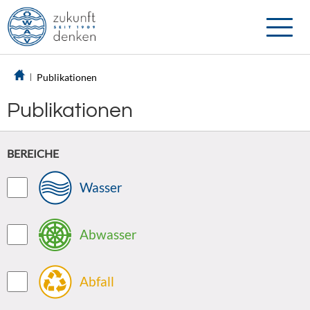
Toggle
naviga
Publikationen
Publikationen
BEREICHE
Wasser
Abwasser
Abfall