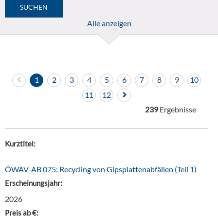
Alle anzeigen
1
2
3
4
5
6
7
8
9
10
11
12
239
Ergebnisse
Kurztitel:
ÖWAV-AB 075: Recycling von Gipsplattenabfällen (Teil 1)
Erscheinungsjahr:
2026
Preis ab €: