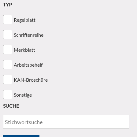
TYP
Regelblatt
Schriftenreihe
Merkblatt
Arbeitsbehelf
KAN-Broschüre
Sonstige
SUCHE