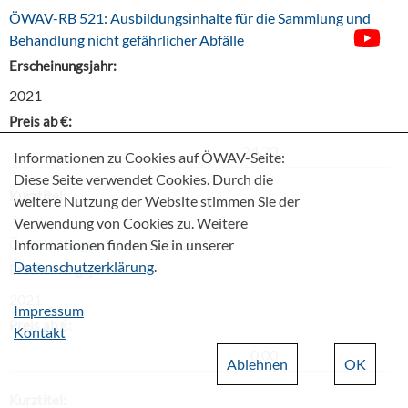
ÖWAV-RB 521: Ausbildungsinhalte für die Sammlung und
Behandlung nicht gefährlicher Abfälle
Erscheinungsjahr:
2021
Preis ab €:
24,20
Informationen zu Cookies auf ÖWAV-Seite:
Diese Seite verwendet Cookies. Durch die
Kurztitel:
weitere Nutzung der Website stimmen Sie der
Verwendung von Cookies zu. Weitere
ÖWAV-Tätigkeitsbericht 2020/21
Informationen finden Sie in unserer
Datenschutzerklärung
.
Erscheinungsjahr:
2021
Impressum
Preis ab €:
Kontakt
0,00
Ablehnen
OK
Kurztitel: