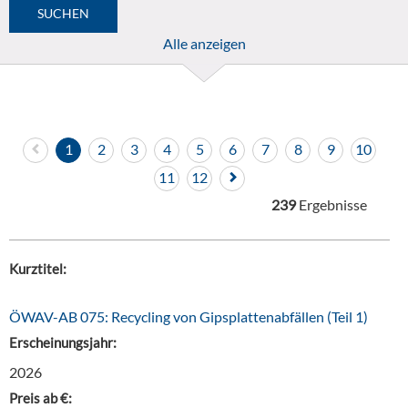
Alle anzeigen
1
2
3
4
5
6
7
8
9
10
11
12
239
Ergebnisse
Kurztitel:
ÖWAV-AB 075: Recycling von Gipsplattenabfällen (Teil 1)
Erscheinungsjahr:
2026
Preis ab €: