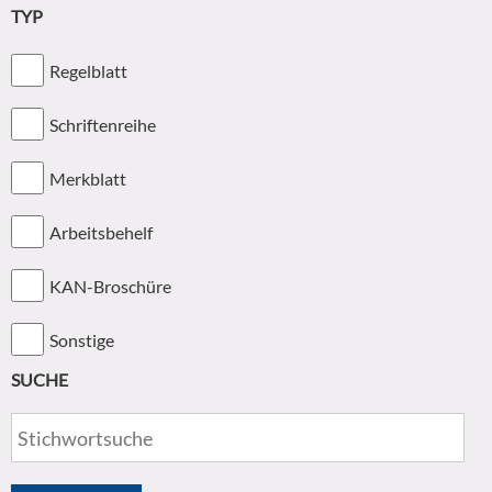
TYP
Regelblatt
Schriftenreihe
Merkblatt
Arbeitsbehelf
KAN-Broschüre
Sonstige
SUCHE