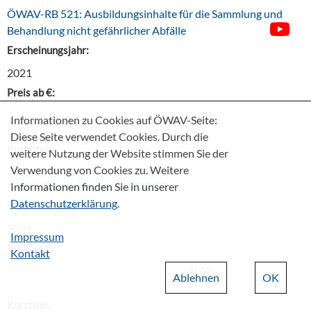
ÖWAV-RB 521: Ausbildungsinhalte für die Sammlung und
Behandlung nicht gefährlicher Abfälle
Erscheinungsjahr:
2021
Preis ab €:
24,20
Informationen zu Cookies auf ÖWAV-Seite:
Diese Seite verwendet Cookies. Durch die
Kurztitel:
weitere Nutzung der Website stimmen Sie der
Verwendung von Cookies zu. Weitere
ÖWAV-Tätigkeitsbericht 2020/21
Informationen finden Sie in unserer
Datenschutzerklärung
.
Erscheinungsjahr:
2021
Impressum
Preis ab €:
Kontakt
0,00
Ablehnen
OK
Kurztitel: