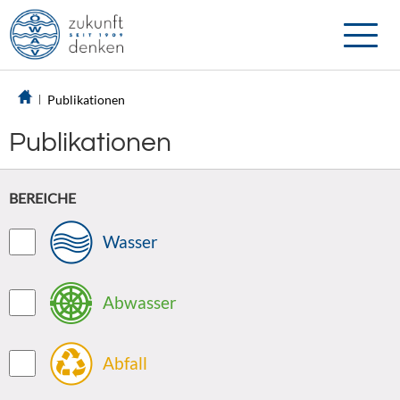
Toggle
naviga
Publikationen
Publikationen
BEREICHE
Wasser
Abwasser
Abfall