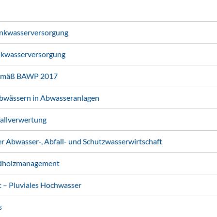
nkwasserversorgung
nkwasserversorgung
gemäß BAWP 2017
abwässern in Abwasseranlagen
fallverwertung
 Abwasser-, Abfall- und Schutzwasserwirtschaft
ldholzmanagement
– Pluviales Hochwasser
s