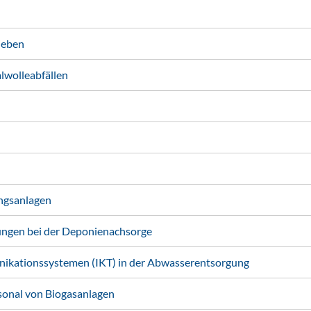
ieben
wolleabfällen
ngsanlagen
ungen bei der Deponienachsorge
ikationssystemen (IKT) in der Abwasserentsorgung
sonal von Biogasanlagen