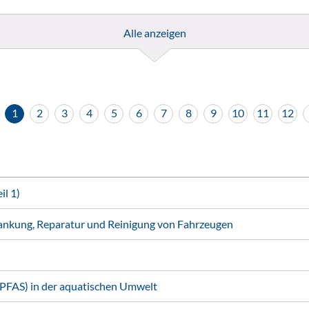
Alle anzeigen
1
2
3
4
5
6
7
8
9
10
11
12
l 1)
ankung, Reparatur und Reinigung von Fahrzeugen
(PFAS) in der aquatischen Umwelt